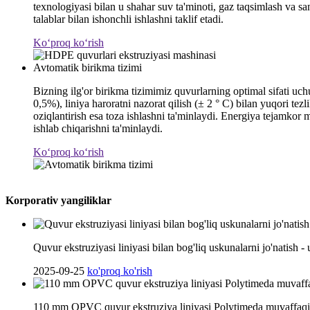
texnologiyasi bilan u shahar suv ta'minoti, gaz taqsimlash va s
talablar bilan ishonchli ishlashni taklif etadi.
Koʻproq koʻrish
Avtomatik birikma tizimi
Bizning ilg'or birikma tizimimiz quvurlarning optimal sifati uchu
0,5%), liniya haroratni nazorat qilish (± 2 ° C) bilan yuqori te
oziqlantirish esa toza ishlashni ta'minlaydi. Energiya tejamko
ishlab chiqarishni ta'minlaydi.
Koʻproq koʻrish
Korporativ yangiliklar
Quvur ekstruziyasi liniyasi bilan bog'liq uskunalarni jo'natish - 
2025-09-25
ko'proq ko'rish
110 mm OPVC quvur ekstruziya liniyasi Polytimeda muvaffaqiya