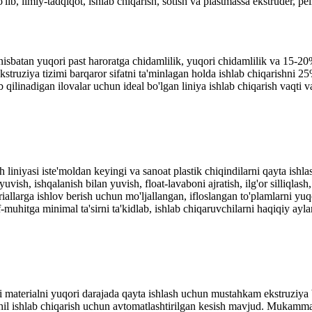
, ilmiy-tadqiqot, ishlab chiqarish, sotish va plastmassa ekstruder, pell
isbatan yuqori past haroratga chidamlilik, yuqori chidamlilik va 15-20% 
truziya tizimi barqaror sifatni ta'minlagan holda ishlab chiqarishni 25
b qilinadigan ilovalar uchun ideal bo'lgan liniya ishlab chiqarish vaqti v
 liniyasi iste'moldan keyingi va sanoat plastik chiqindilarni qayta ishl
vish, ishqalanish bilan yuvish, float-lavaboni ajratish, ilg'or silliqlash,
arga ishlov berish uchun mo'ljallangan, ifloslangan to'plamlarni yuqori
f-muhitga minimal ta'sirni ta'kidlab, ishlab chiqaruvchilarni haqiqiy a
 materialni yuqori darajada qayta ishlash uchun mustahkam ekstruziya bi
izchil ishlab chiqarish uchun avtomatlashtirilgan kesish mavjud. Mukamma