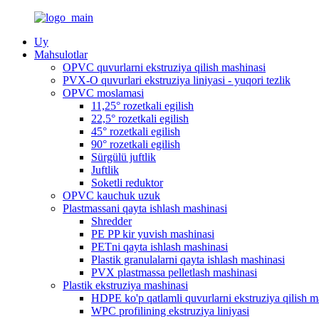
Uy
Mahsulotlar
OPVC quvurlarni ekstruziya qilish mashinasi
PVX-O quvurlari ekstruziya liniyasi - yuqori tezlik
OPVC moslamasi
11,25° rozetkali egilish
22,5° rozetkali egilish
45° rozetkali egilish
90° rozetkali egilish
Sürgülü juftlik
Juftlik
Soketli reduktor
OPVC kauchuk uzuk
Plastmassani qayta ishlash mashinasi
Shredder
PE PP kir yuvish mashinasi
PETni qayta ishlash mashinasi
Plastik granulalarni qayta ishlash mashinasi
PVX plastmassa pelletlash mashinasi
Plastik ekstruziya mashinasi
HDPE ko'p qatlamli quvurlarni ekstruziya qilish m
WPC profilining ekstruziya liniyasi