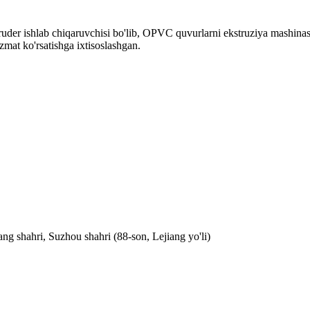
der ishlab chiqaruvchisi bo'lib, OPVC quvurlarni ekstruziya mashinasi,
izmat ko'rsatishga ixtisoslashgan.
ng shahri, Suzhou shahri (88-son, Lejiang yo'li)