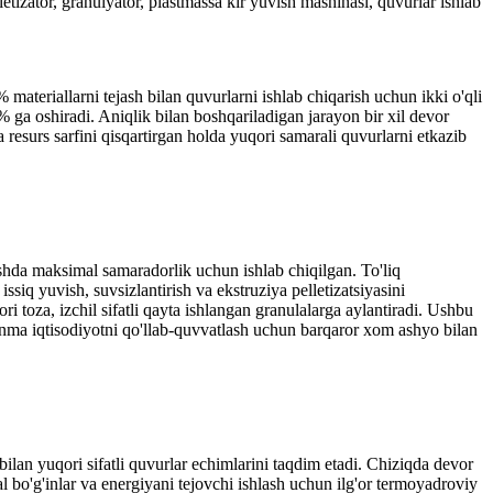
etizator, granulyator, plastmassa kir yuvish mashinasi, quvurlar ishlab
materiallarni tejash bilan quvurlarni ishlab chiqarish uchun ikki o'qli
% ga oshiradi. Aniqlik bilan boshqariladigan jarayon bir xil devor
a resurs sarfini qisqartirgan holda yuqori samarali quvurlarni etkazib
ashda maksimal samaradorlik uchun ishlab chiqilgan. To'liq
 issiq yuvish, suvsizlantirish va ekstruziya pelletizatsiyasini
 toza, izchil sifatli qayta ishlangan granulalarga aylantiradi. Ushbu
ylanma iqtisodiyotni qo'llab-quvvatlash uchun barqaror xom ashyo bilan
lan yuqori sifatli quvurlar echimlarini taqdim etadi. Chiziqda devor
l bo'g'inlar va energiyani tejovchi ishlash uchun ilg'or termoyadroviy