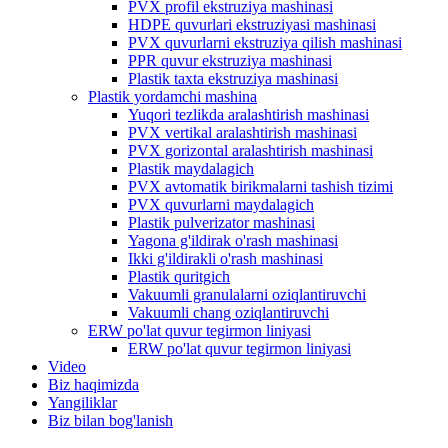
PVX profil ekstruziya mashinasi
HDPE quvurlari ekstruziyasi mashinasi
PVX quvurlarni ekstruziya qilish mashinasi
PPR quvur ekstruziya mashinasi
Plastik taxta ekstruziya mashinasi
Plastik yordamchi mashina
Yuqori tezlikda aralashtirish mashinasi
PVX vertikal aralashtirish mashinasi
PVX gorizontal aralashtirish mashinasi
Plastik maydalagich
PVX avtomatik birikmalarni tashish tizimi
PVX quvurlarni maydalagich
Plastik pulverizator mashinasi
Yagona g'ildirak o'rash mashinasi
Ikki g'ildirakli o'rash mashinasi
Plastik quritgich
Vakuumli granulalarni oziqlantiruvchi
Vakuumli chang oziqlantiruvchi
ERW po'lat quvur tegirmon liniyasi
ERW po'lat quvur tegirmon liniyasi
Video
Biz haqimizda
Yangiliklar
Biz bilan bog'lanish