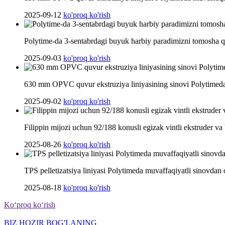
2025-09-12
ko'proq ko'rish
Polytime-da 3-sentabrdagi buyuk harbiy paradimizni tomosha q
2025-09-03
ko'proq ko'rish
630 mm OPVC quvur ekstruziya liniyasining sinovi Polytimeda 
2025-09-02
ko'proq ko'rish
Filippin mijozi uchun 92/188 konusli egizak vintli ekstruder va 
2025-08-26
ko'proq ko'rish
TPS pelletizatsiya liniyasi Polytimeda muvaffaqiyatli sinovdan o
2025-08-18
ko'proq ko'rish
Koʻproq koʻrish
BIZ HOZIR BOG'LANING