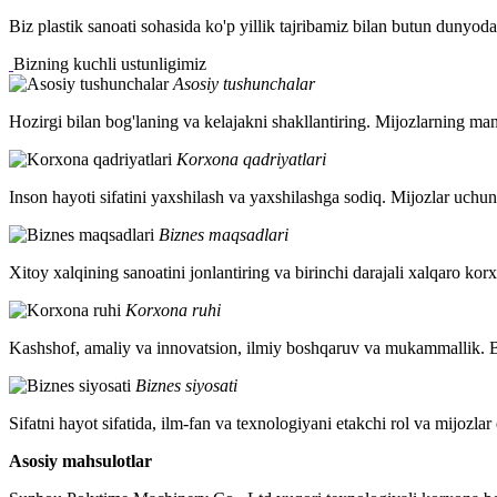
Biz plastik sanoati sohasida ko'p yillik tajribamiz bilan butun dunyod
Bizning kuchli ustunligimiz
Asosiy tushunchalar
Hozirgi bilan bog'laning va kelajakni shakllantiring. Mijozlarning man
Korxona qadriyatlari
Inson hayoti sifatini yaxshilash va yaxshilashga sodiq. Mijozlar uchu
Biznes maqsadlari
Xitoy xalqining sanoatini jonlantiring va birinchi darajali xalqaro kor
Korxona ruhi
Kashshof, amaliy va innovatsion, ilmiy boshqaruv va mukammallik. Biz 
Biznes siyosati
Sifatni hayot sifatida, ilm-fan va texnologiyani etakchi rol va mijozlar
Asosiy mahsulotlar