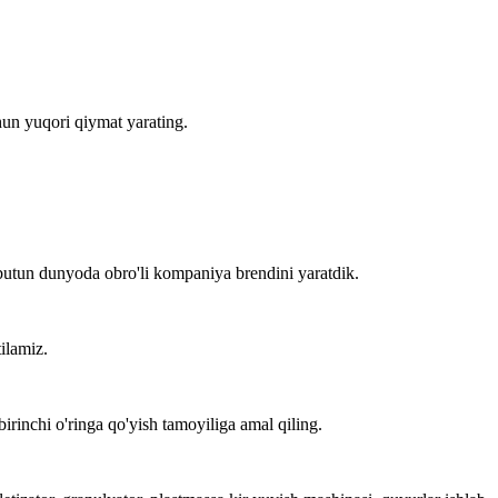
chun yuqori qiymat yarating.
an butun dunyoda obro'li kompaniya brendini yaratdik.
ilamiz.
birinchi o'ringa qo'yish tamoyiliga amal qiling.