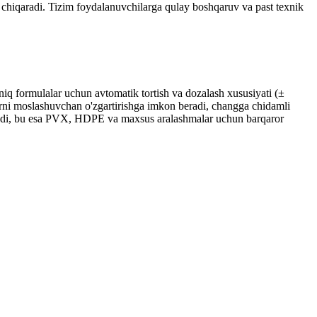
ab chiqaradi. Tizim foydalanuvchilarga qulay boshqaruv va past texnik
 Aniq formulalar uchun avtomatik tortish va dozalash xususiyati (±
ptlarni moslashuvchan o'zgartirishga imkon beradi, changga chidamli
ytiradi, bu esa PVX, HDPE va maxsus aralashmalar uchun barqaror