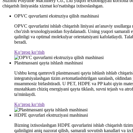
Suzhou Polytime Machinery Co., Ltd yuqori texnologiyali korxona bo'lib
chiqarish liniyasida xizmat ko'rsatishga ixtisoslashgan.
OPVC quvurlarni ekstruziya qilish mashinasi
OPVC quvurlarini ishlab chiqarish liniyasi an'anaviy usullarga n
cho'zish texnologiyasidan foydalanadi. Uning yuqori samarali eks
qalinligi va optimal molekulyar orientatsiyani kafolatlaydi. Tala
beradi.
Koʻproq koʻrish
Plastmassani qayta ishlash mashinasi
Ushbu keng qamrovli plastmassani qayta ishlash ishlab chiqarish
integratsiyalashgan tizim avtomatlashtirilgan saralash, oldindan yu
muammosiz birlashtiradi. U PET, HDPE va PP kabi qiyin materiall
mustahkam chiziq energiyani qayta tiklash, suvni tejash va atro
ta'minlaydi.
Koʻproq koʻrish
HDPE quvurlari ekstruziyasi mashinasi
Bizning ixtisoslashgan HDPE quvurlarini ishlab chiqarish tizimi
qalinligini aniq nazorat qilish, samarali sovutish kanallari va 