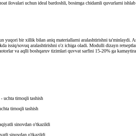
anoat ilovalari uchun ideal bardoshli, bosimga chidamli quvurlarni ishl
n yuqori bir xillik bilan aniq materiallarni aralashtirishni ta'minlaydi.
zlikda issiq/sovuq aralashtirishni o'z ichiga oladi. Modulli dizayn retse
r motorlar va aqlli boshqaruv tizimlari quvvat sarfini 15-20% ga kama
uchta tirnoqli tashish
tli sinovdan o'tkazildi