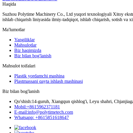
Haqida
Suzhou Polytime Machinery Co., Ltd yuqori texnologiyali Xitoy ekstru
ishlab chiqarish liniyasida ilmiy-tadqiqot, ishlab chiqarish, sotish va x
Ma'lumotlar
Yangiliklar
Mahsulotlar
Biz haqimizda
Biz bilan bog'lanish
Mahsulot toifalari
Plastik yordamchi mashina
Plastmassani qayta ishlash mashinasi
Biz bilan bog'lanish
Qo'shish:
14-guruh, Xiangqun qishlog'i, Leyu shahri, Chjanjiaga
Mobil:
+8615962371181
E-mail:
info@polytimetech.com
Whatsapp: +8615851618647