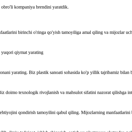
a obro'li kompaniya brendini yaratdik.
faatlarini birinchi o'ringa qo'yish tamoyiliga amal qiling va mijozlar u
n yuqori qiymat yarating
xonani yarating. Biz plastik sanoati sohasida ko'p yillik tajribamiz bil
doimo texnologik rivojlanish va mahsulot sifatini nazorat qilishga int
 ehtiyojini qondirish tamoyilini qabul qiling. Mijozlarning manfaatlarini 