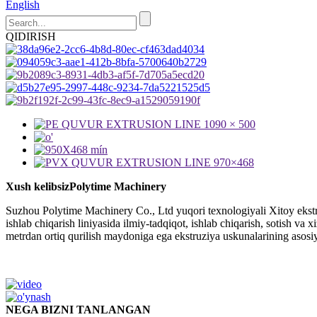
English
QIDIRISH
Xush kelibsiz
Polytime Machinery
Suzhou Polytime Machinery Co., Ltd yuqori texnologiyali Xitoy ekstru
ishlab chiqarish liniyasida ilmiy-tadqiqot, ishlab chiqarish, sotish va
metrdan ortiq qurilish maydoniga ega ekstruziya uskunalarining asosiy 
NEGA BIZNI TANLANGAN