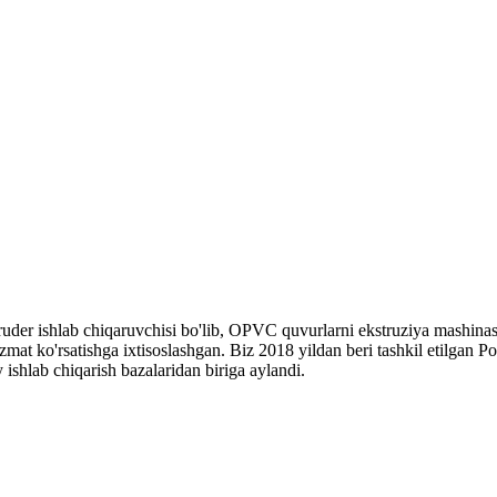
der ishlab chiqaruvchisi bo'lib, OPVC quvurlarni ekstruziya mashinasi,
 xizmat ko'rsatishga ixtisoslashgan. Biz 2018 yildan beri tashkil etilga
ishlab chiqarish bazalaridan biriga aylandi.